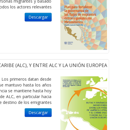
personas migrantes y basado
odos los actores relevantes.
Descargar
ARIBE (ALC), Y ENTRE ALC Y LA UNIÓN EUROPEA
s. Los primeros datan desde
o se mantuvo hasta los años
encia se mantiene hasta hoy
sde ALC, en particular hacia
e destino de los emigrantes
Descargar