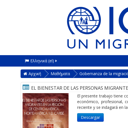
Ελληνικά ‎(el)‎
Αρχική
Μαθήματα
Gobernanza de la migració
EL BIENESTAR DE LAS PERSONAS MIGRANTE
El presente trabajo tiene 
económico, profesional, c
reciente y se indagará en l
Descargar