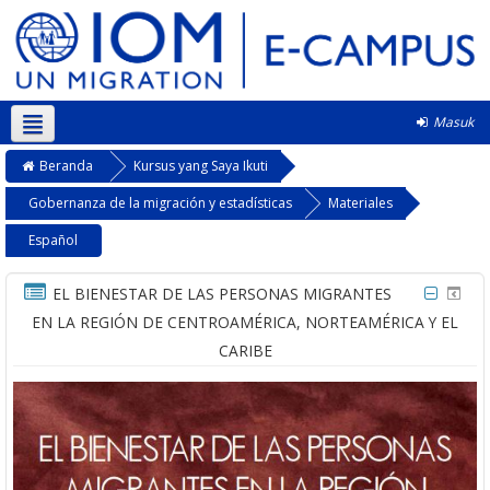
Masuk
Bahasa Indonesia ‎(id)‎
Beranda
Kursus yang Saya Ikuti
Gobernanza de la migración y estadísticas
Materiales
Español
EL BIENESTAR DE LAS PERSONAS MIGRANTES
EN LA REGIÓN DE CENTROAMÉRICA, NORTEAMÉRICA Y EL
CARIBE