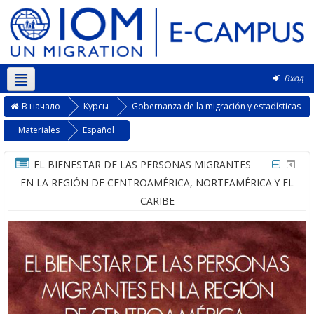
Вход
Русский ‎(ru)‎
В начало
Курсы
Gobernanza de la migración y estadísticas
Materiales
Español
EL BIENESTAR DE LAS PERSONAS MIGRANTES
EN LA REGIÓN DE CENTROAMÉRICA, NORTEAMÉRICA Y EL
CARIBE