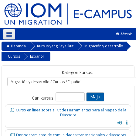
Masuk
Bahasa Indonesia ‎(id)‎
Beranda
Kursus yang Saya Ikuti
Migración y desarrollo
Cursos
Español
Kategori kursus:
Cari kursus:
Curso en línea sobre el Kit de Herramientas para el Mapeo de la
Diáspora
Empoderamiento de comunidades transnacionales y diásporas