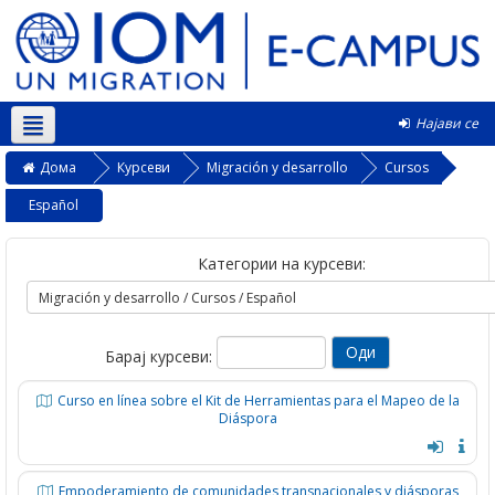
Најави се
Македонски ‎(mk)‎
Дома
Курсеви
Migración y desarrollo
Cursos
Español
Категории на курсеви:
Барај курсеви:
Curso en línea sobre el Kit de Herramientas para el Mapeo de la
Diáspora
Empoderamiento de comunidades transnacionales y diásporas