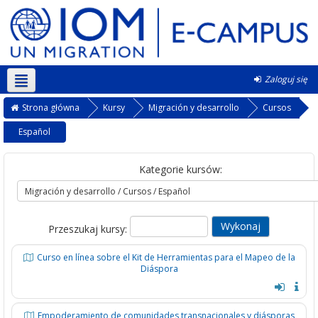
Zaloguj się
Polski ‎(pl)‎
Strona główna
Kursy
Migración y desarrollo
Cursos
Español
Kategorie kursów:
Przeszukaj kursy:
Curso en línea sobre el Kit de Herramientas para el Mapeo de la
Diáspora
Empoderamiento de comunidades transnacionales y diásporas