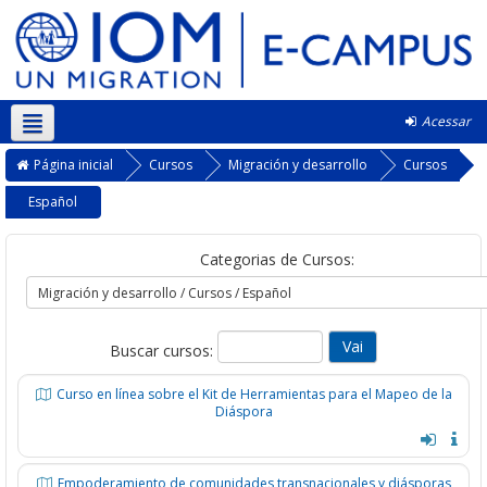
Acessar
Português - Brasil ‎(pt_br)‎
Página inicial
Cursos
Migración y desarrollo
Cursos
Español
Categorias de Cursos:
Buscar cursos:
Curso en línea sobre el Kit de Herramientas para el Mapeo de la
Diáspora
Empoderamiento de comunidades transnacionales y diásporas