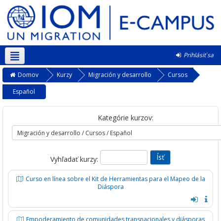
Prihlásiť sa
Slovenčina ‎(sk)‎
Domov
Kurzy
Migración y desarrollo
Cursos
Español
Kategórie kurzov:
Vyhľadať kurzy:
Curso en línea sobre el Kit de Herramientas para el Mapeo de la
Diáspora
Empoderamiento de comunidades transnacionales y diásporas