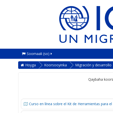
Soomaali ‎(so)‎
Hoyga
Koorsooyinka
Migración y desarrollo
Qaybaha koors
Curso en línea sobre el Kit de Herramientas para e