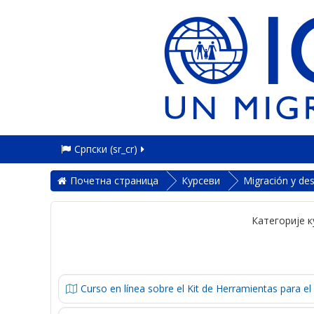
Српски ‎(sr_cr)‎
Почетна страница
Курсеви
Migración y des
Категорије к
Curso en línea sobre el Kit de Herramientas para e