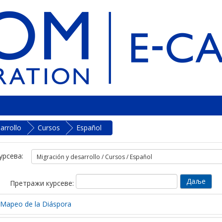
arrollo
Cursos
Español
урсева:
Претражи курсеве:
l Mapeo de la Diáspora