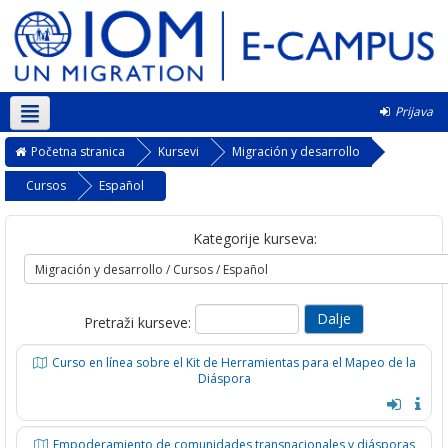
Prijava
Srpski ‎(sr_lt)‎
Početna stranica
Kursevi
Migración y desarrollo
Cursos
Español
Kategorije kurseva:
Pretraži kurseve:
Curso en línea sobre el Kit de Herramientas para el Mapeo de la
Diáspora
Empoderamiento de comunidades transnacionales y diásporas