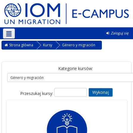
Zaloguj się
Polski ‎(pl)‎
Strona główna
Kursy
Género y migración
Kategorie kursów:
Przeszukaj kursy: