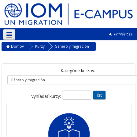
Prihlásiť sa
Slovenčina ‎(sk)‎
Domov
Kurzy
Género y migración
Kategórie kurzov:
Vyhľadať kurzy: