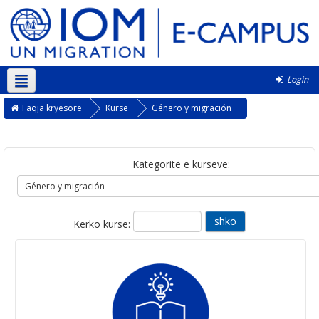
Login
Shqip ‎(sq)‎
Faqja kryesore
Kurse
Género y migración
Kategoritë e kurseve:
Kërko kurse: