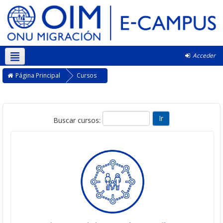
Acceder
Español - Internacional ‎(es)‎
Página Principal
Cursos
Buscar cursos: