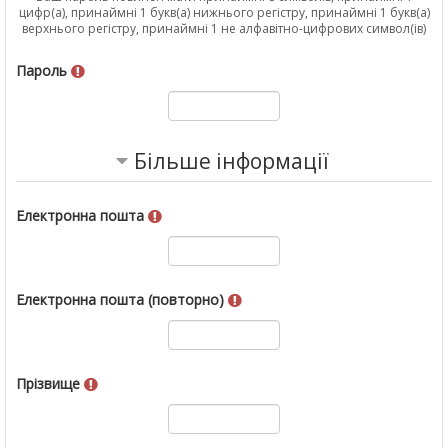
цифр(а), принаймні 1 букв(а) нижнього регістру, принаймні 1 букв(а)
верхнього регістру, принаймні 1 не алфавітно-цифрових символ(ів)
Пароль
Більше інформації
Електронна пошта
Електронна пошта (повторно)
Прізвище