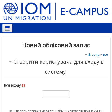
Українська ‎(uk)‎
Новий обліковий запис
Згорнути все
Створити користувача для входу в
систему
Ім’я входу
Ваш пароль повинен мати принаймні 8 символів, принаймні 1