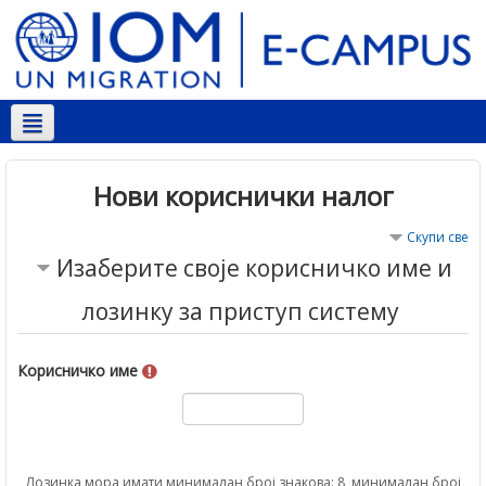
Српски ‎(sr_cr)‎
Нови кориснички налог
Скупи све
Изаберите своје корисничко име и
лозинку за приступ систему
Корисничко име
Лозинка мора имати минималан број знакова: 8, минималан број