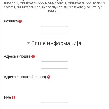
цифара: 1, минималан број малих слова: 1, минималан број великих
слова: 1, минималан број неалфанумеричких знакова (као што су *, -
или #) : 1
Лозинка
Више информација
Адреса е-поште
Адреса е-поште (поново)
Име