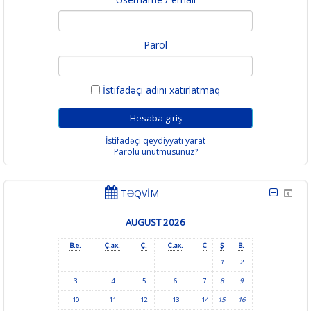
Parol
İstifadəçi adını xatırlatmaq
İstifadəçi qeydiyyatı yarat
Parolu unutmusunuz?
TƏQVIM
AUGUST 2026
B.e.
Ç.ax.
Ç.
C.ax.
C
Ş
B.
1
2
3
4
5
6
7
8
9
10
11
12
13
14
15
16