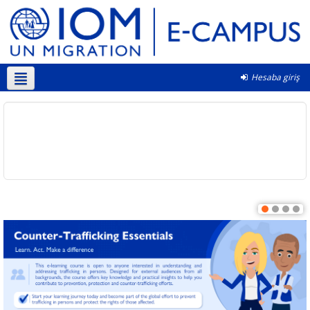
Hesaba giriş
Azərbaycanca ‎(az)‎