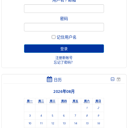
密码
记住用户名
注册新帐号
忘记了密码？
日历
2026年08月
周一
周二
周三
周四
周五
周六
周日
1
2
3
4
5
6
7
8
9
10
11
12
13
14
15
16