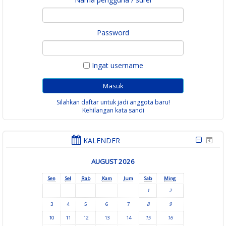
Password
Ingat username
Silahkan daftar untuk jadi anggota baru!
Kehilangan kata sandi
KALENDER
AUGUST 2026
Sen
Sel
Rab
Kam
Jum
Sab
Ming
1
2
3
4
5
6
7
8
9
10
11
12
13
14
15
16